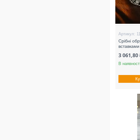
1
Срібні обр
вставками
3 061,80 
В наявност
Ку