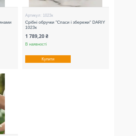
1023к
тинами
Срібні обручки "Спаси і збережи" DARIY
1023к
1 789,20 ₴
В наявності
Купити