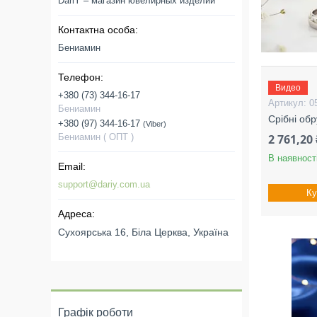
DariY – магазин ювелирных изделий
Бениамин
Видео
+380 (73) 344-16-17
0
Бениамин
Срібні об
+380 (97) 344-16-17
Viber
Бениамин ( ОПТ )
2 761,20 
В наявност
support@dariy.com.ua
Ку
Сухоярська 16, Біла Церква, Україна
Графік роботи