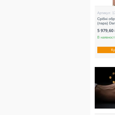
1
Срібні об
(пара) Dar
5 979,60 
В наявност
Ку