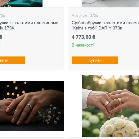
73к
073к
ручки із золотими пластинами
Срібні обручки з золотими плас
iy 173K
"Квіти в тобі" DARIY 073к
₴
4 773,60 ₴
і
В наявності
пити
Купити