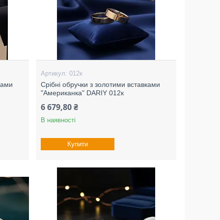
012к
ками
Срібні обручки з золотими вставками
"Американка" DARIY 012к
6 679,80 ₴
В наявності
Купити