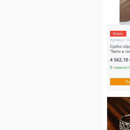
Видео
0
Срібні об
"Квіти в т
4 562,10 
В наявност
Ку