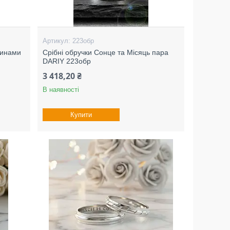
223обр
тинами
Срібні обручки Сонце та Місяць пара
DARIY 223обр
3 418,20 ₴
В наявності
Купити