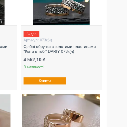
Видео
073к(ч)
ками
Срібні обручки з золотими пластинами
"Квіти в тобі" DARIY 073к(ч)
4 562,10 ₴
В наявності
Купити