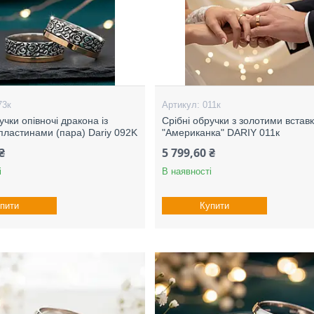
73к
011к
учки опівночі дракона із
Срібні обручки з золотими встав
пластинами (пара) Dariy 092K
"Американка" DARIY 011к
₴
5 799,60 ₴
і
В наявності
пити
Купити