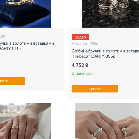
10к
Видео
ручки з золотими вставками
056к
DARIY 010к
Срібні обручки з золотими встав
"Небеса" DARIY 056к
4 752 ₴
і
В наявності
пити
Купити