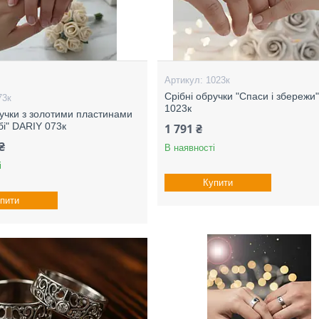
1023к
Срібні обручки "Спаси і збережи
73к
1023к
ручки з золотими пластинами
обі" DARIY 073к
1 791 ₴
₴
В наявності
і
Купити
пити