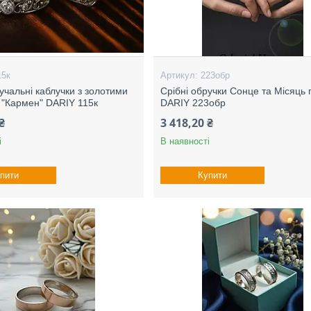
15к
223обр
учальні каблучки з золотими
Срібні обручки Сонце та Місяць
 "Кармен" DARIY 115к
DARIY 223обр
₴
3 418,20 ₴
і
В наявності
пити
Купити