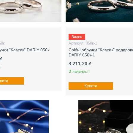
Видео
50к
050к-1
ручки "Класик" DARIY 050к
Срібні обручки "Класик" родиро
DARIY 050к-1
₴
3 211,20 ₴
і
В наявності
пити
Купити