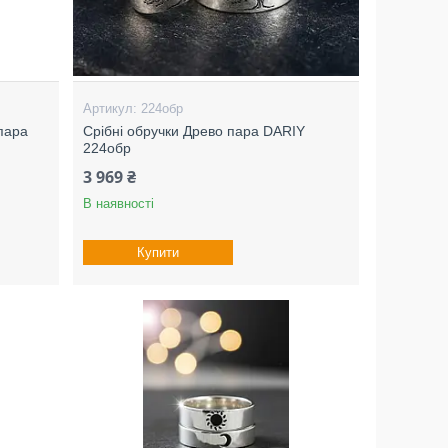
224обр
 пара
Срібні обручки Древо пара DARIY
224обр
3 969 ₴
В наявності
Купити