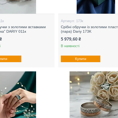
11к
173к
ручки з золотими вставками
Срібні обручки із золотими плас
ка" DARIY 011к
(пара) Dariy 173K
₴
5 979,60 ₴
і
В наявності
пити
Купити