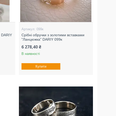
099к
" DARIY
Срібні обручки з золотими вставками
"Ланцюжка" DARIY 099к
6 278,40 ₴
В наявності
Купити