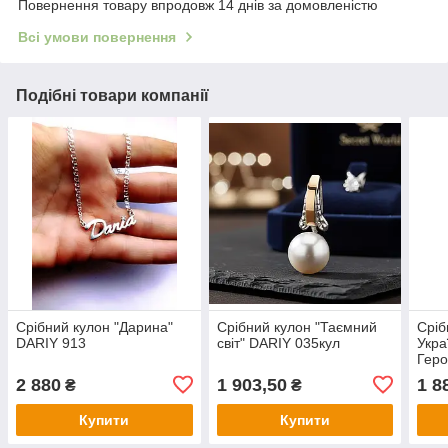
Повернення товару впродовж 14 днів за домовленістю
Всі умови повернення
Подібні товари компанії
Срібний кулон "Дарина"
Срібний кулон "Таємний
Сріб
DARIY 913
світ" DARIY 035кул
Укра
Геро
5кул
2 880
1 903,50
1 8
₴
₴
Купити
Купити