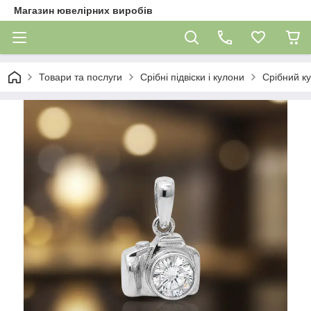
Магазин ювелірних виробів
Товари та послуги
Срібні підвіски і кулони
Срібний к