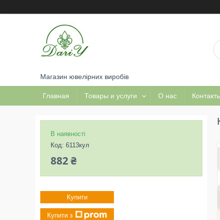
Магазин ювелірних виробів
Главная
Товары и услуги
О нас
Контакт
В наявності
Код:
6113кул
882 ₴
Купити
Купити з