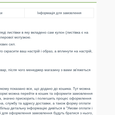
ки
Інформація для замовлення
яді листівки в яку вкладено сам кулон (листівка є на
аперової мотузкою.
євих сил.
 скрасити ваш настрій і образ, а вплинути на настрій,
вар, після чого менеджер магазину з вами зв'яжеться
у якому показано все, що додано до кошика. Тут можна
формі можна перейти в кошик та оформити замовлення
а, значно прискорить і полегшить процес оформлення
ча, службу та адресу доставки, а також форму оплати
, більш детальну інформацію дивіться в "Умови оплати і
ані для оформлення замовлення будуть братися з нього,