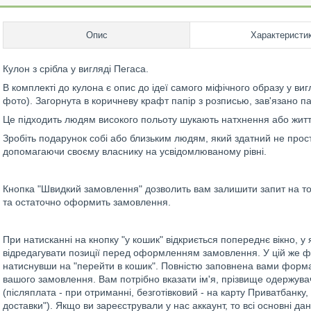
Опис
Характеристи
Кулон з срібла у вигляді Пегаса.
В комплекті до кулона є опис до ідеї самого міфічного образу у вигл
фото). Загорнута в коричневу крафт папір з розписью, зав'язано п
Це підходить людям високого польоту шукають натхнення або житт
Зробіть подарунок собі або близьким людям, який здатний не просто
допомагаючи своєму власнику на усвідомлюваному рівні.
Кнопка "Швидкий замовлення" дозволить вам залишити запит на то
та остаточно оформить замовлення.
При натисканні на кнопку "у кошик" відкриється попереднє вікно, 
відредагувати позиції перед оформленням замовлення. У цій же 
натиснувши на "перейти в кошик". Повністю заповнена вами форм
вашого замовлення. Вам потрібно вказати ім'я, прізвище одержува
(післяплата - при отриманні, безготівковий - на карту Приватбанку
доставки"). Якщо ви зареєстрували у нас аккаунт, то всі основні д