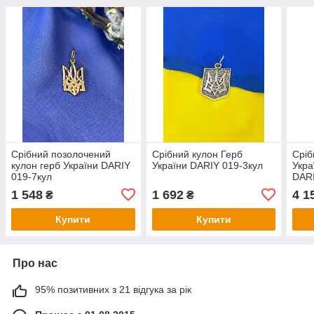
Срібний позолочений
Срібний кулон Герб
Сріб
кулон герб України DARIY
України DARIY 019-3кул
Укра
019-7кул
DARI
1 548
1 692
4 1
₴
₴
Купити
Купити
Про нас
95% позитивних з 21 відгука за рік