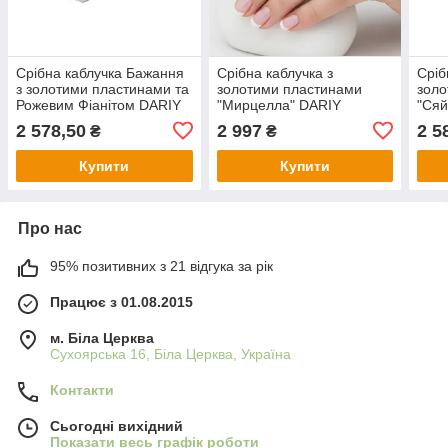
Срібна каблучка Бажання
Срібна каблучка з
Сріб
з золотими пластинами та
золотими пластинами
золо
Рожевим Фіанітом DARIY
"Мирцелла" DARIY
"Сяй
071к-10
047к-02
2 578,50
2 997
2 5
₴
₴
Купити
Купити
Про нас
95% позитивних з 21 відгука за рік
Працює з 01.08.2015
м. Біла Церква
Сухоярська 16, Біла Церква, Україна
Контакти
Сьогодні вихідний
Показати весь графік роботи