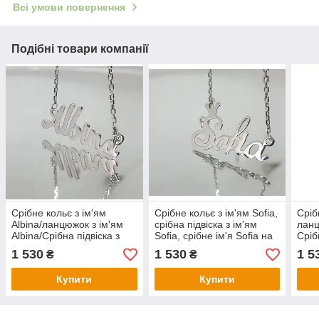
Всі умови повернення
Подібні товари компанії
Срібне кольє з ім'ям
Срібне кольє з ім'ям Sofia,
Сріб
Albina/ланцюжок з ім'ям
срібна підвіска з ім'ям
ланц
Albina/Срібна підвіска з
Sofia, срібне ім'я Sofia на
Сріб
ім'ям Albina
ланцюжку
Ліза
1 530
1 530
1 5
₴
₴
Купити
Купити