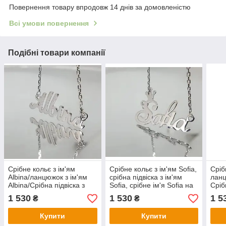
Повернення товару впродовж 14 днів за домовленістю
Всі умови повернення
Подібні товари компанії
Срібне кольє з ім'ям
Срібне кольє з ім'ям Sofia,
Сріб
Albina/ланцюжок з ім'ям
срібна підвіска з ім'ям
ланц
Albina/Срібна підвіска з
Sofia, срібне ім'я Sofia на
Сріб
ім'ям Albina
ланцюжку
Ліза
1 530
1 530
1 5
₴
₴
Купити
Купити