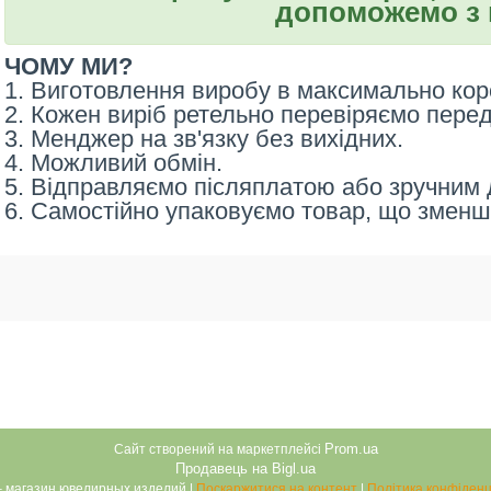
допоможемо з 
ЧОМУ МИ?
1. Виготовлення виробу в максимально кор
2. Кожен виріб ретельно перевіряємо пере
3. Менджер на зв'язку без вихідних.
4. Можливий обмін.
5. Відправляємо післяплатою або зручним д
6. Самостійно упаковуємо товар, що зменш
Prom.ua
Сайт створений на маркетплейсі
Продавець на Bigl.ua
DariY – магазин ювелирных изделий |
Поскаржитися на контент
|
Політика конфіденц