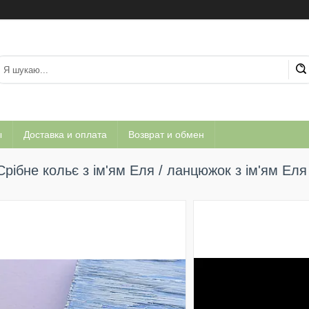
ы
Доставка и оплата
Возврат и обмен
Срібне кольє з ім'ям Еля / ланцюжок з ім'ям Еля 