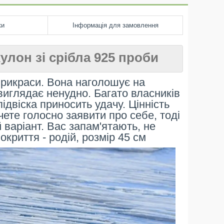
ки
Інформація для замовлення
кулон зі срібла 925 проби
прикраси. Вона наголошує на
і виглядає ненудно. Багато власників
ідвіска приносить удачу. Цінність
чете голосно заявити про себе, тоді
 варіант. Вас запам'ятають, не
покриття - родій, розмір 45 см