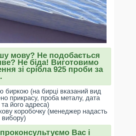
ншу мову? Не подобається
ве? Не біда! Виготовимо
ння зі срібла 925 проби за
.
 биркою (на бирці вказаний вид
ено прикрасу, проба металу, дата
та його адреса)
кову коробочку (менеджер надасть
 вибору)
 проконсультуємо Вас і