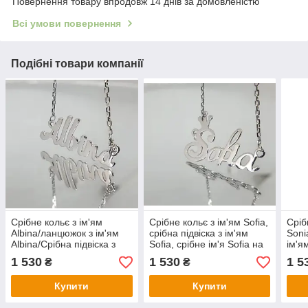
Повернення товару впродовж 14 днів за домовленістю
Всі умови повернення
Подібні товари компанії
Срібне кольє з ім'ям
Срібне кольє з ім'ям Sofia,
Сріб
Albina/ланцюжок з ім'ям
срібна підвіска з ім'ям
Soni
Albina/Срібна підвіска з
Sofia, срібне ім'я Sofia на
ім'я
ім'ям Albina
ланцюжку
Soni
1 530
1 530
1 5
₴
₴
Купити
Купити