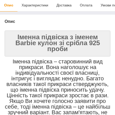
Опис
Характеристики
Доставка
Оплата
Умови п
Опис
Іменна підвіска з іменем
Barbie кулон зі срібла 925
проби
Іменна підвіска – старовинний вид
прикраси. Вона наголошує на
індивідуальності своєї власниці,
інтригує і виглядає ненудно. Багато
власників такої прикраси стверджують,
що іменна підвіска приносить удачу.
Цінність такої прикраси зростає в рази.
Якщо Ви хочете голосно заявити про
себе, тоді іменна підвіска – це найбільш
зручний варіант. Вас запам'ятають, не