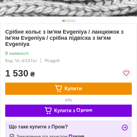
Срібне кольє з ім'ям Evgeniya / ланцюжок з
ім'ям Evgeniya / срібна підвіска з ім'ям
Evgeniya
В наявності
Код: VL-4/157кл
Роздріб
1 530
₴
Купити
або
Купити з
Що таке купити з Пром?
Замовлення під захистом