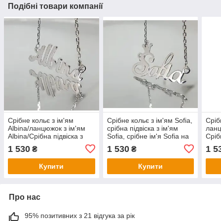
Подібні товари компанії
Срібне кольє з ім'ям
Срібне кольє з ім'ям Sofia,
Сріб
Albina/ланцюжок з ім'ям
срібна підвіска з ім'ям
ланц
Albina/Срібна підвіска з
Sofia, срібне ім'я Sofia на
Сріб
ім'ям Albina
ланцюжку
Ліза
1 530
1 530
1 5
₴
₴
Купити
Купити
Про нас
95% позитивних з 21 відгука за рік