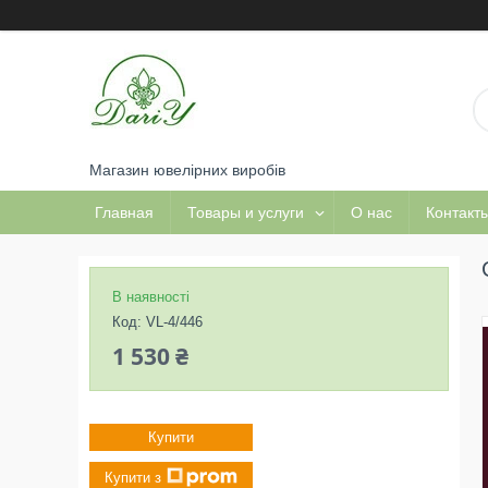
Магазин ювелірних виробів
Главная
Товары и услуги
О нас
Контакт
В наявності
Код:
VL-4/446
1 530 ₴
Купити
Купити з