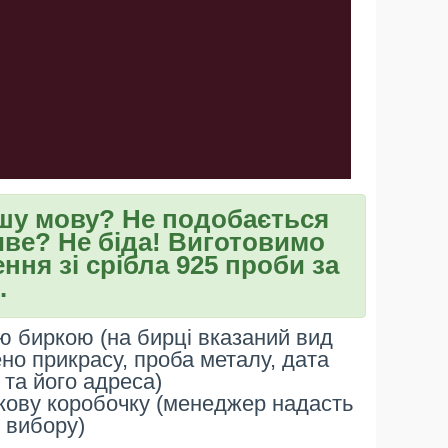
ншу мову? Не подобається
ве? Не біда! Виготовимо
ння зі срібла 925 проби за
.
 биркою (на бирці вказаний вид
ено прикрасу, проба металу, дата
та його адреса)
кову коробочку (менеджер надасть
 вибору)