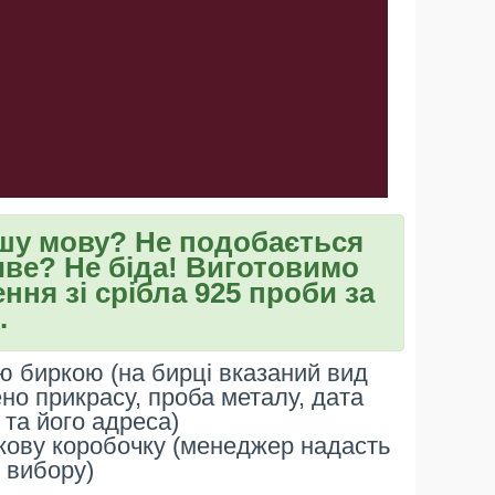
ншу мову? Не подобається
ве? Не біда! Виготовимо
ння зі срібла 925 проби за
.
 биркою (на бирці вказаний вид
ено прикрасу, проба металу, дата
та його адреса)
кову коробочку (менеджер надасть
 вибору)