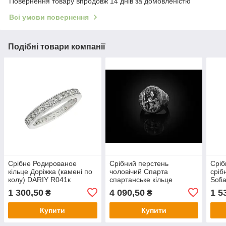
Повернення товару впродовж 14 днів за домовленістю
Всі умови повернення
Подібні товари компанії
Срібне Родированое
Срібний перстень
Сріб
кільце Доріжка (камені по
чоловічий Спарта
сріб
колу) DARIY R041к
спартанське кільце
Sofia
Леонідас DARIY 705п
лан
1 300,50
4 090,50
1 5
₴
₴
Купити
Купити