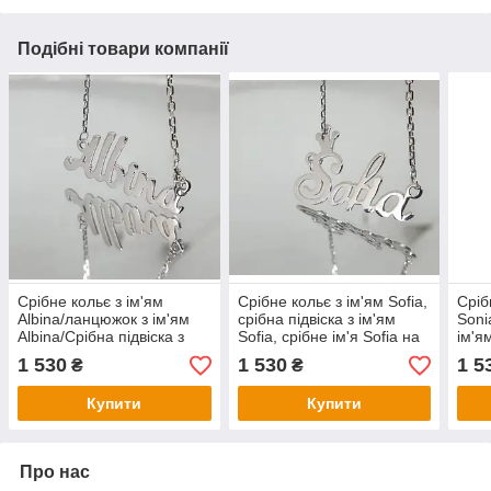
Подібні товари компанії
Срібне кольє з ім'ям
Срібне кольє з ім'ям Sofia,
Сріб
Albina/ланцюжок з ім'ям
срібна підвіска з ім'ям
Soni
Albina/Срібна підвіска з
Sofia, срібне ім'я Sofia на
ім'я
ім'ям Albina
ланцюжку
Soni
1 530
1 530
1 5
₴
₴
Купити
Купити
Про нас