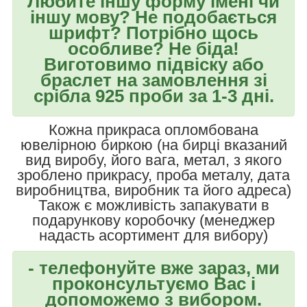
Любите іншу форму імені чи
іншу мову? Не подобається
шрифт? Потрібно щось
особливе? Не біда!
Виготовимо підвіску або
браслет на замовлення зі
срібла 925 проби за 1-3 дні.
Кожна прикраса опломбована
ювелірною биркою (на бирці вказаний
вид виробу, його вага, метал, з якого
зроблено прикрасу, проба металу, дата
виробництва, виробник та його адреса)
Також є можливість запакувати в
подарункову коробочку (менеджер
надасть асортимент для вибору)
- телефонуйте вже зараз, ми
проконсультуємо Вас і
допоможемо з вибором.