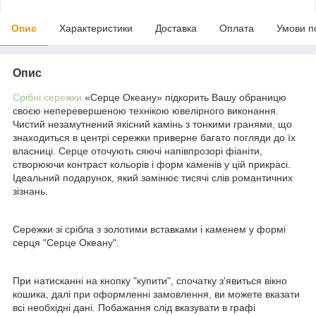
Опис
Характеристики
Доставка
Оплата
Умови п
Опис
Срібні сережки
«Серце Океану» підкорить Вашу обраницю
своєю неперевершеною технікою ювелірного виконання.
Чистий незамутнений якісний камінь з тонкими гранями, що
знаходиться в центрі сережки приверне багато погляди до їх
власниці. Серце оточують сяючі напівпрозорі фіаніти,
створюючи контраст кольорів і форм каменів у цій прикрасі.
Ідеальний подарунок, який замінює тисячі слів романтичних
зізнань.
Сережки зі срібла з золотими вставками і каменем у формі
серця "Серце Океану".
При натисканні на кнопку "купити", спочатку з'явиться вікно
кошика, далі при оформленні замовлення, ви можете вказати
всі необхідні дані. Побажання слід вказувати в графі