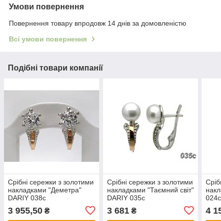
Умови повернення
Повернення товару впродовж 14 днів за домовленістю
Всі умови повернення
Подібні товари компанії
Срібні сережки з золотими
Срібні сережки з золотими
Сріб
накладками "Деметра"
накладками "Таємний світ"
накл
DARIY 038с
DARIY 035с
024
3 955,50
3 681
4 1
₴
₴