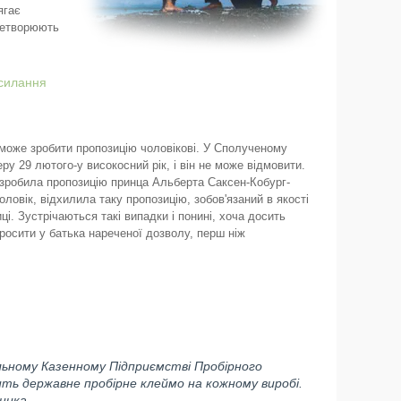
ягає
еретворюють
осилання
а може зробити пропозицію чоловікові. У Сполученому
ру 29 лютого-у високосний рік, і він не може відмовити.
зробила пропозицію принца Альберта Саксен-Кобург-
ловік, відхилила таку пропозицію, зобов'язаний в якості
і. Зустрічаються такі випадки і понині, хоча досить
росити у батька нареченої дозволу, перш ніж
льному Казенному Підприємстві Пробірного
ить державне пробірне клеймо на кожному виробі.
ника.