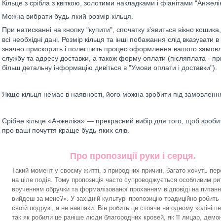
Кільце з срібла з квіткою, золотими накладками і фіанітами "Анжелі
Можна вибрати будь-який розмір кільця.
При натисканні на кнопку "купити", спочатку з'явиться вікно коши
всі необхідні дані. Розмір кільця та інші побажання слід вказувати 
значно прискорить і полегшить процес оформлення вашого замовле
службу та адресу доставки, а також форму оплати (післяплата - при
більш детальну інформацію дивіться в "Умови оплати і доставки").
Якщо кільця немає в наявності, його можна зробити під замовлення 
Срібне кільце «Анжеліка» — прекрасний вибір для того, щоб зробит
про ваші почуття краще будь-яких слів.
Про пропозиції руки і серця.
Такий момент у своєму житті, з природних причин, багато хочуть пе
на ціле
подія
. Тому пропозиція часто супроводжується особливим ри
врученням обручки та формалізованої проханням відповіді на питанн
вийдеш за мене?». У західній культурі пропозицію традиційно робить
своїй подрузі, а не навпаки. Він робить це стоячи на одному коліні п
так як робили це раніше люди благородних кровей, як її лицар, дем