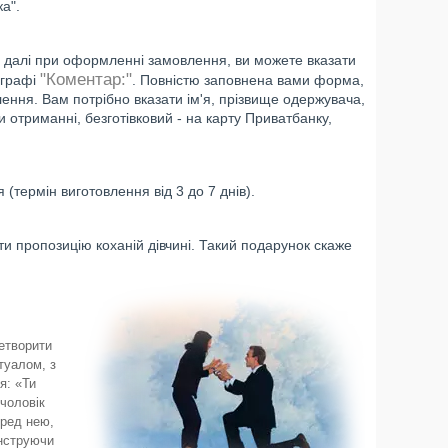
ка".
ка, далі при оформленні замовлення, ви можете вказати
"Коментар:"
в графі
. Повністю заповнена вами форма,
ння. Вам потрібно вказати ім'я, прізвище одержувача,
 отриманні, безготівковий - на карту Приватбанку,
(термін виготовлення від 3 до 7 днів).
и пропозицію коханій дівчині. Такий подарунок скаже
ретворити
туалом, з
я: «Ти
 чоловік
еред нею,
онструючи