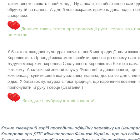
таким чином вірність своїй міледі. Ну а після, він обов'язково сам од
обручку їй на палець. А для більш яскравих вражень дана подія, п
в сюрприз.
Дивіться також стаття про пропозиції руки і серця. <<< п
на статтю
У багатьох західних культурах існують особливі традиції, коли жінк
Королівстві та Ірландії жінка може зробити пропозицію своєму партне
Будучи монархом, королева Сполученого Королівства Вікторія сама 
Готскому.
Аналогічний звичай існує у Фінляндії, з доповненням, що чо
компенсації купити своїй шанувальниці тканина, достатню для спідниц
рідко.
У багатьох культурах є така традиція, що наречений повинен п
пропонувати їй руку і серце
(Сватання.)
Заходьте в рубрику історії кохання!
Кожне ювелірний виріб проходить офіційну перевірку на Центра
Контролю при ДПС Міністерство Фінансів України, про що свідч
Також на кожному виробі є іменна клеймо, яке ідентифікує вироб